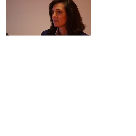
Impressum / Datenschutz
Anfahrtsskizze
© 2026 Ausbilden Arbeiten Unternehmen
e.V. Provinostr. 52 martini-Park
Gebäude B6 86153 Augsburg
Tel.
0821 650 549 93
WhatsApp
0176 476 291 37
info@aau-augsburg.de