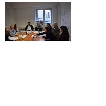
Schwabmünchner Netzwerk Integration
Impressum / Datenschutz
Anfahrtsskizze
© 2026 Ausbilden Arbeiten Unternehmen
e.V. Provinostr. 52 martini-Park
Gebäude B6 86153 Augsburg